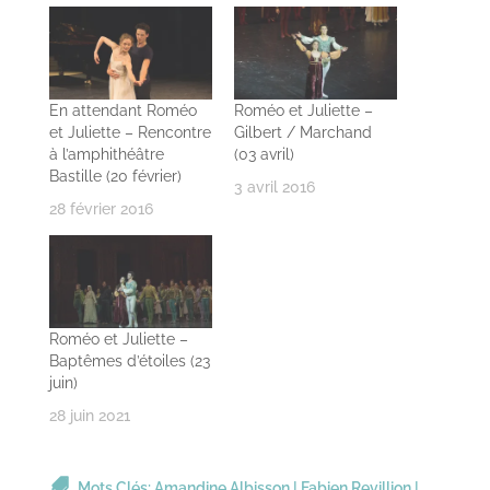
En attendant Roméo
Roméo et Juliette –
et Juliette – Rencontre
Gilbert / Marchand
à l’amphithéâtre
(03 avril)
Bastille (20 février)
3 avril 2016
28 février 2016
Roméo et Juliette –
Baptêmes d’étoiles (23
juin)
28 juin 2021
Mots Clés:
Amandine Albisson
|
Fabien Revillion
|