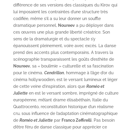
différence de ses versions des classiques du Kirov qui
lui imposaient les contraintes d’une structure très
codifiée, même s’il a su leur donner un souffle
dramatique personnel,
Noureev
a pu déployer dans
ces œuvres une plus grande liberté créatrice. Son
sens de la dramaturgie et du spectacle s’y
épanouissent pleinement, voire avec excès. La danse
prend des accents plus contemporains. A travers la
scénographie transparaissent les goûts d’esthète de
Noureev
, sa « boulimie » culturelle et sa fascination
pour le cinéma.
Cendrillon
, hommage à l’âge d’or du
cinéma hollywoodien, est le versant lumineux et léger
de cette veine d’inspiration, alors que
Roméo et
Juliette
en est le versant sombre, imprégné de culture
européenne, mêlant drame élisabéthain, Italie du
Quattrocento, reconstitution historique d’un réalisme
cru, sous influence de l’adaptation cinématographique
de
Roméo et Juliette
par
Franco Zeffirelli
. Pas besoin
d’être féru de danse classique pour apprécier ce