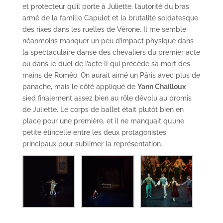
et protecteur qu’il porte à Juliette, l’autorité du bras
armé de la famille Capulet et la brutalité soldatesque
des rixes dans les ruelles de Vérone. Il me semble
néanmoins manquer un peu d’impact physique dans
la spectaculaire danse des chevaliers du premier acte
ou dans le duel de l’acte II qui précède sa mort des
mains de Roméo. On aurait aimé un Pâris avec plus de
panache, mais le côté appliqué de
Yann Chailloux
sied finalement assez bien au rôle dévolu au promis
de Juliette. Le corps de ballet était plutôt bien en
place pour une première, et il ne manquait qu’une
petite étincelle entre les deux protagonistes
principaux pour sublimer la représentation.