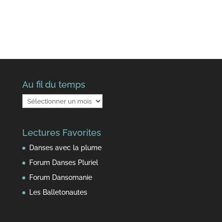
Au fil du temps
Au
fil
du
Lectures Favorites
temps
Danses avec la plume
Forum Danses Pluriel
Forum Dansomanie
Les Balletonautes