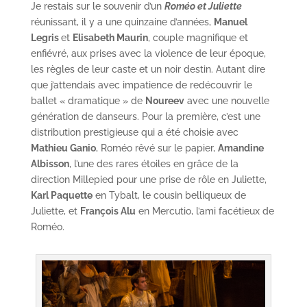
Je restais sur le souvenir d’un
Roméo et Juliette
réunissant, il y a une quinzaine d’années,
Manuel
Legris
et
Elisabeth Maurin
, couple magnifique et
enfiévré, aux prises avec la violence de leur époque,
les règles de leur caste et un noir destin. Autant dire
que j’attendais avec impatience de redécouvrir le
ballet « dramatique » de
Noureev
avec une nouvelle
génération de danseurs. Pour la première, c’est une
distribution prestigieuse qui a été choisie avec
Mathieu Ganio
, Roméo rêvé sur le papier,
Amandine
Albisson
, l’une des rares étoiles en grâce de la
direction Millepied pour une prise de rôle en Juliette,
Karl Paquette
en Tybalt, le cousin belliqueux de
Juliette, et
François Alu
en Mercutio, l’ami facétieux de
Roméo.