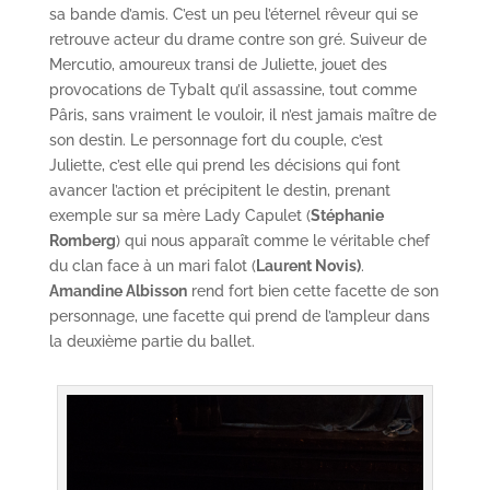
sa bande d’amis. C’est un peu l’éternel rêveur qui se
retrouve acteur du drame contre son gré. Suiveur de
Mercutio, amoureux transi de Juliette, jouet des
provocations de Tybalt qu’il assassine, tout comme
Pâris, sans vraiment le vouloir, il n’est jamais maître de
son destin. Le personnage fort du couple, c’est
Juliette, c’est elle qui prend les décisions qui font
avancer l’action et précipitent le destin, prenant
exemple sur sa mère Lady Capulet (
Stéphanie
Romberg
) qui nous apparaît comme le véritable chef
du clan face à un mari falot (
Laurent Novis)
.
Amandine Albisson
rend fort bien cette facette de son
personnage, une facette qui prend de l’ampleur dans
la deuxième partie du ballet.