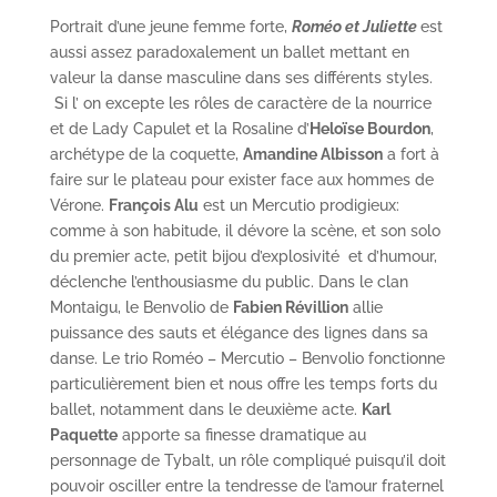
Portrait d’une jeune femme forte,
Roméo et Juliette
est
aussi assez paradoxalement un ballet mettant en
valeur la danse masculine dans ses différents styles.
Si l’ on excepte les rôles de caractère de la nourrice
et de Lady Capulet et la Rosaline d’
Heloïse Bourdon
,
archétype de la coquette,
Amandine Albisson
a fort à
faire sur le plateau pour exister face aux hommes de
Vérone.
François Alu
est un Mercutio prodigieux:
comme à son habitude, il dévore la scène, et son solo
du premier acte, petit bijou d’explosivité et d’humour,
déclenche l’enthousiasme du public. Dans le clan
Montaigu, le Benvolio de
Fabien Révillion
allie
puissance des sauts et élégance des lignes dans sa
danse. Le trio Roméo – Mercutio – Benvolio fonctionne
particulièrement bien et nous offre les temps forts du
ballet, notamment dans le deuxième acte.
Karl
Paquette
apporte sa finesse dramatique au
personnage de Tybalt, un rôle compliqué puisqu’il doit
pouvoir osciller entre la tendresse de l’amour fraternel