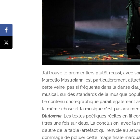
J’ai trouvé le premier tiers plutôt réussi, avec s
Marcello Mastroianni est particulièrement attac
cette veine, pas si fréquente dans la danse d’au
musical, sur des standards de la musique pop
Le contenu chorégraphique paraît également ass
la même chose et la musique n’est pas vraiment
l’Automne
. Les textes poétiques récités en fil con
titrés une fois sur deux. La conclusion avec la 
d’autre de la table (artefact qui renvoie au
Jeun
dommage de polluer cette image finale marqua