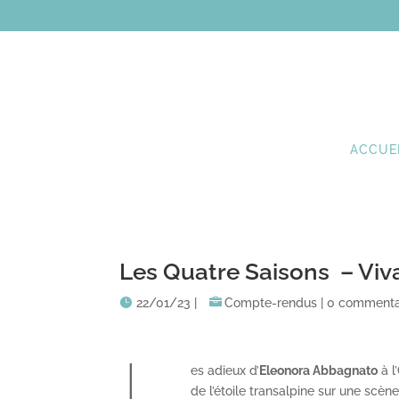
ACCUE
Les Quatre Saisons – Viv
22/01/23
|
Compte-rendus
|
0 commenta
es adieux d’
Eleonora Abbagnato
à l
de l’étoile transalpine sur une scèn