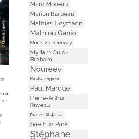
Marc Moreau
Marion Barbeau
Mathias Heymann
Mathieu Ganio
Muriel Zusperreguy
Myriam Ould-
Braham
Noureev
Pablo Legasa
ans
Paul Marque
eçon.
Pierre-Arthur
ours
Raveau
Roxane Stojanov
ur
t
Sae Eun Park
Stéphane
.