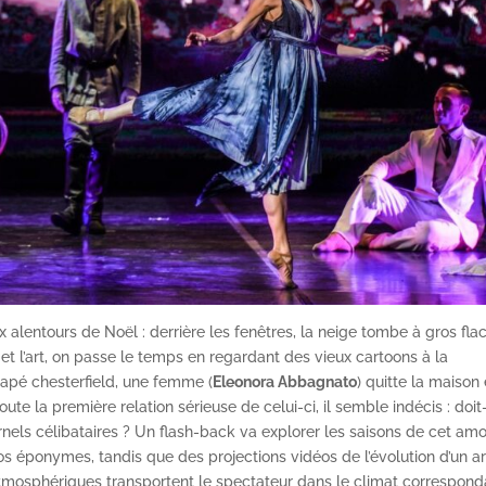
x alentours de Noël : derrière les fenêtres, la neige tombe à gros fla
 et l’art, on passe le temps en regardant des vieux cartoons à la
napé chesterfield, une femme (
Eleonora Abbagnato
) quitte la maison 
doute la première relation sérieuse de celui-ci, il semble indécis : doit-
ernels célibataires ? Un flash-back va explorer les saisons de cet am
s éponymes, tandis que des projections vidéos de l’évolution d’un a
atmosphériques transportent le spectateur dans le climat correspond