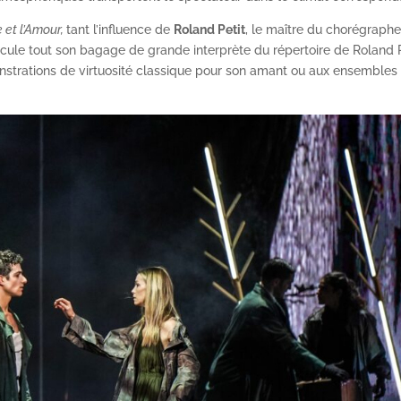
et l’Amour,
tant l’influence de
Roland Petit
, le maître du chorégraphe
icule tout son bagage de grande interprète du répertoire de Roland P
strations de virtuosité classique pour son amant ou aux ensembles 