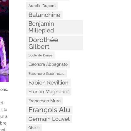
Aurélie Dupont
Balanchine
Benjamin
Millepied
Dorothée
Gilbert
Ecole de Danse
Eleonora Abbagnato
Eléonore Guérineau
Fabien Revillion
cons,
Florian Magnenet
Francesco Mura
et
François Alu
il la
our à
Germain Louvet
rbre
Giselle
ant.