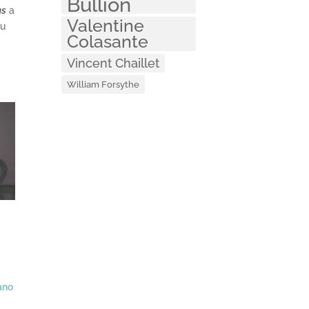
Bullion
ns
a
Valentine
du
Colasante
Vincent Chaillet
William Forsythe
ano