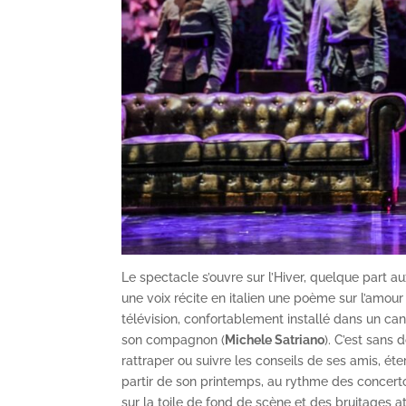
Le spectacle s’ouvre sur l’Hiver, quelque part au
une voix récite en italien une poème sur l’amour
télévision, confortablement installé dans un ca
son compagnon (
Michele Satriano
). C’est sans 
rattraper ou suivre les conseils de ses amis, ét
partir de son printemps, au rythme des concerto
sur la toile de fond de scène et des bruitages 