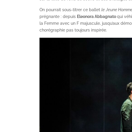
On pourrait sous-titrer ce ballet
le Jeune Homme 
prégnante : depuis
Eleonora Abbagnato
qui véh
la Femme avec un F majuscule, jusqu’aux démon
chorégraphie pas toujours inspirée.