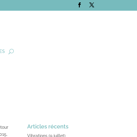
ES
Articles récents
etour
015,
Vibrations (9 juillet)