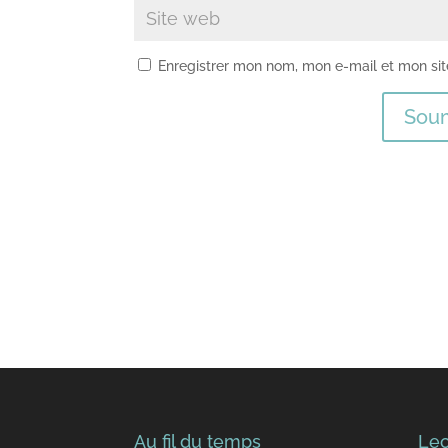
Enregistrer mon nom, mon e-mail et mon si
Soum
Au fil du temps
Lec