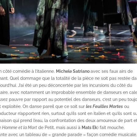
on côté comédie à l’italienne.
Michele Satriano
avec ses faux airs de
hant. Quel dommage que la totalité de la pièce ne soit pas restée d
jourd’hui. J’ai été un peu déconcertée par les incursions du côté du
ulaire, avec notamment un improbable ensemble de danseurs en cal
ez pauvre par rapport au potentiel des danseurs, c’est un peu touj
 exploitée. On danse pareil que ce soit sur
les Feuilles Mortes
ou
ducteur n’apportent rien, surtout qu’ils sont en italien et qu’ils sont s
maison qui prend l’eau, la confrontation des deux amoureux de part e
e Homme et la Mort
de Petit, mais aussi à
Mats Ek
) fait mouche,
nte avec un tableau de « grande parade » façon comédie musicale