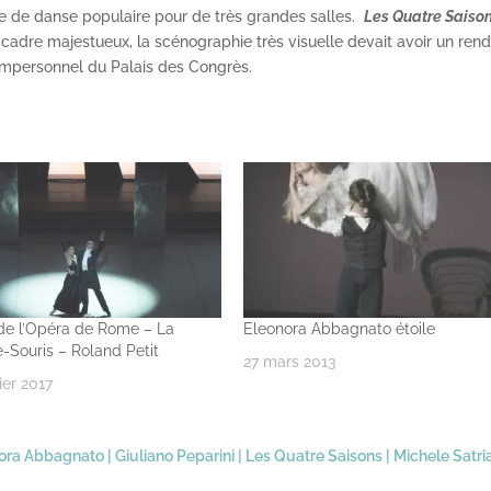
le de danse populaire pour de très grandes salles.
Les Quatre Saiso
cadre majestueux, la scénographie très visuelle devait avoir un ren
 impersonnel du Palais des Congrès.
 de l’Opéra de Rome – La
Eleonora Abbagnato étoile
-Souris – Roland Petit
27 mars 2013
ier 2017
ora Abbagnato
|
Giuliano Peparini
|
Les Quatre Saisons
|
Michele Satri