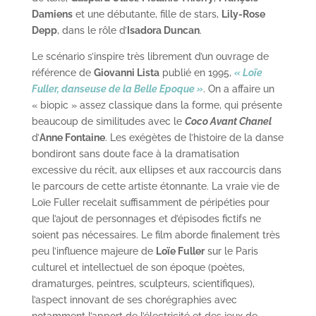
Damiens
et une débutante, fille de stars,
Lily-Rose
Depp
, dans le rôle d’
Isadora Duncan
.
Le scénario s’inspire très librement d’un ouvrage de
référence de
Giovanni Lista
publié en 1995,
« Loïe
Fuller, danseuse de la Belle Epoque »
. On a affaire un
« biopic » assez classique dans la forme, qui présente
beaucoup de similitudes avec le
Coco Avant Chanel
d’
Anne Fontaine
. Les exégètes de l’histoire de la danse
bondiront sans doute face à la dramatisation
excessive du récit, aux ellipses et aux raccourcis dans
le parcours de cette artiste étonnante. La vraie vie de
Loïe Fuller recelait suffisamment de péripéties pour
que l’ajout de personnages et d’épisodes fictifs ne
soient pas nécessaires. Le film aborde finalement très
peu l’influence majeure de
Loïe Fuller
sur le Paris
culturel et intellectuel de son époque (poètes,
dramaturges, peintres, sculpteurs, scientifiques),
l’aspect innovant de ses chorégraphies avec
notamment l’apport de l’électricité et des jeux de