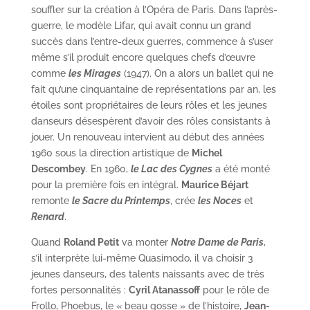
souffler sur la création à l’Opéra de Paris. Dans l’après-
guerre, le modèle Lifar, qui avait connu un grand
succès dans l’entre-deux guerres, commence à s’user
même s’il produit encore quelques chefs d’œuvre
comme
les Mirages
(1947). On a alors un ballet qui ne
fait qu’une cinquantaine de représentations par an, les
étoiles sont propriétaires de leurs rôles et les jeunes
danseurs désespèrent d’avoir des rôles consistants à
jouer. Un renouveau intervient au début des années
1960 sous la direction artistique de
Michel
Descombey
. En 1960,
le Lac des Cygnes
a été monté
pour la première fois en intégral.
Maurice Béjart
remonte
le Sacre du Printemps
, crée
les Noces
et
Renard
.
Quand
Roland Petit
va monter
Notre Dame de Paris
,
s’il interprète lui-même Quasimodo, il va choisir 3
jeunes danseurs, des talents naissants avec de très
fortes personnalités :
Cyril Atanassoff
pour le rôle de
Frollo, Phoebus, le « beau gosse » de l’histoire,
Jean-