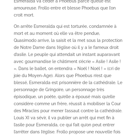
Esmeralda va céder à Phoebus parce qu’elle est
amoureuse. Frollo entre et blesse Phoebus que l’on
croit mort.
On arrête Esmeralda qui est torturée, condamnée à
mort et au moment où elle va être pendue,
Quasimodo arrive, la saisit et la met sous la protection
de Notre Dame dans l’église où il y a le fameux droit
d’asile. Le peuple qui attendait un instant auparavant
avec gourmandise le châtiment s’écrie « Asile ! Asile !
». Dans le ballet, on entendra « Noël ! Noël ! » (cri de
joie du Moyen-Age). Alors que Phoebus n’est que
blessé, Esmeralda est prisonnière de la cathédrale. Le
personnage de Gringoire, un personnage très
épisodique, un poète, qu’elle a épousé mais qu’elle
considère comme un frère, réussit à mobiliser la Cour
des Miracles pour mener l’assaut contre la cathédrale.
Louis XI va sévir, il va publier un arrêt qui met fin à
l’asile pour Esmeralda, ce qui fait qu’on peut entrer
l’arrêter dans l’église. Frollo propose une nouvelle fois