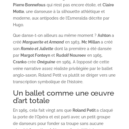
Pierre Bonnefous
qui n’est pas encore étoile, et
Claire
Motte
, une danseuse à la silhouette athlétique et
moderne, aux antipodes de l’Esmeralda décrite par
Hugo.
Que danse-t-on ailleurs au même moment ?
Ashton
a
créé
Marguerite et Armand
en 1963,
Mc Millan
a créé
son
Roméo et Juliette
dont la première a été dansée
par
Margot Fonteyn
et
Rudolf Noureev
en 1965,
Cranko
crée
Onéguine
en 1965. A l’opposé de cette
veine narrative assez réaliste privilégiée par le ballet
anglo-saxon, Roland Petit va plutôt se diriger vers une
transcription symbolique de l’histoire.
Un ballet comme une œuvre
d’art totale
En 1965, cela fait vingt ans que
Roland Petit
a claqué
la porte de l’Opéra et est parti avec un petit groupe
de danseurs pour fonder sa troupe sans aucune