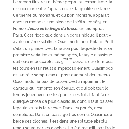
Le roman illustre un thème propre au romantisme, la
dissociation entre l’apparence et la qualité de l’âme.
Ce thème du monstre, et du bon monstre, apparaît
dans un roman et une pièce de théâtre en 1825 en
France,
Jocko ou le Singe du Brésil
, un triomphe à
Paris. C’est l’idée que dans un corps hideux, il peut y
avoir une âme sublime. Quasimodo pour Roland Petit
c’était un prince, c’est la raison pour laquelle dans sa
première variation et même après, le style classique
ème
doit être impeccable, les 5
doivent être fermées,
les tours en l’air réussis impeccablement. Quasimodo
est un rôle somptueux et physiquement douloureux.
Quasimodo n’a pas de bosse, c’est simplement le
danseur qui remonte son épaule, et qui doit tout le
temps jouer avec cette épaule, des fois il faut faire
quelque chose de plus classique, donc il faut baisser
l’épaule, et puis la relever. Dans les portés, c’est
compliqué. Dans un passage très connu, Quasimodo
berce ses cloches, il est dans une solitude absolu,
rendu sourd par les cloches, il a été recueilli par Frollo,