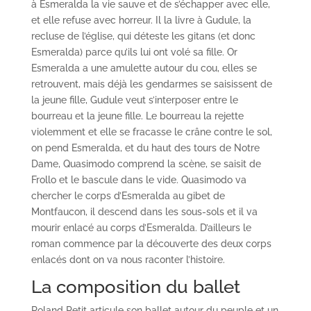
à Esmeralda la vie sauve et de s’échapper avec elle,
et elle refuse avec horreur. Il la livre à Gudule, la
recluse de l’église, qui déteste les gitans (et donc
Esmeralda) parce qu’ils lui ont volé sa fille. Or
Esmeralda a une amulette autour du cou, elles se
retrouvent, mais déjà les gendarmes se saisissent de
la jeune fille, Gudule veut s’interposer entre le
bourreau et la jeune fille. Le bourreau la rejette
violemment et elle se fracasse le crâne contre le sol,
on pend Esmeralda, et du haut des tours de Notre
Dame, Quasimodo comprend la scène, se saisit de
Frollo et le bascule dans le vide. Quasimodo va
chercher le corps d’Esmeralda au gibet de
Montfaucon, il descend dans les sous-sols et il va
mourir enlacé au corps d’Esmeralda. D’ailleurs le
roman commence par la découverte des deux corps
enlacés dont on va nous raconter l’histoire.
La composition du ballet
Roland Petit articule son ballet autour du peuple et un