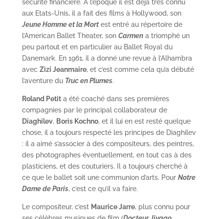
sécurité financière. A l’époque il est déjà très connu
aux Etats-Unis, il a fait des films à Hollywood, son
Jeune Homme et la Mort
est entré au répertoire de
l’American Ballet Theater, son
Carmen
a triomphé un
peu partout et en particulier au Ballet Royal du
Danemark. En 1961, il a donné une revue à l’Alhambra
avec
Zizi Jeanmaire
, et c’est comme cela qu’a débuté
l’aventure du
Truc en Plumes
.
Roland Petit
a été coaché dans ses premières
compagnies par le principal collaborateur de
Diaghilev
,
Boris Kochno
, et il lui en est resté quelque
chose, il a toujours respecté les principes de Diaghilev
: il a aimé s’associer à des compositeurs, des peintres,
des photographes éventuellement, en tout cas à des
plasticiens, et des couturiers. Il a toujours cherché à
ce que le ballet soit une communion d’arts. Pour
Notre
Dame de Paris
, c’est ce qu’il va faire.
Le compositeur, c’est
Maurice Jarre
, plus connu pour
ses célèbres musiques de film (
Docteur Jivago
,