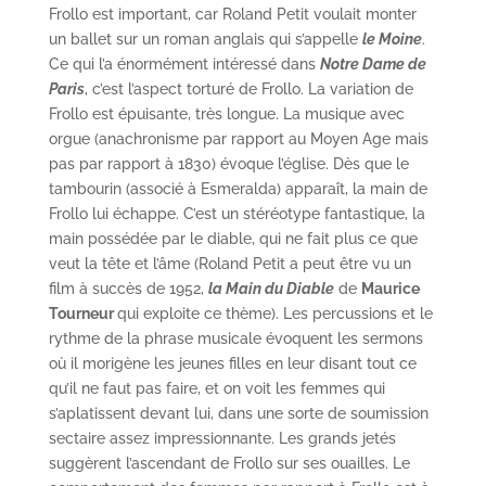
Frollo est important, car Roland Petit voulait monter
un ballet sur un roman anglais qui s’appelle
le Moine
.
Ce qui l’a énormément intéressé dans
Notre Dame de
Paris
, c’est l’aspect torturé de Frollo. La variation de
Frollo est épuisante, très longue. La musique avec
orgue (anachronisme par rapport au Moyen Age mais
pas par rapport à 1830) évoque l’église. Dès que le
tambourin (associé à Esmeralda) apparaît, la main de
Frollo lui échappe. C’est un stéréotype fantastique, la
main possédée par le diable, qui ne fait plus ce que
veut la tête et l’âme (Roland Petit a peut être vu un
film à succès de 1952,
la Main du Diable
de
Maurice
Tourneur
qui exploite ce thème). Les percussions et le
rythme de la phrase musicale évoquent les sermons
où il morigène les jeunes filles en leur disant tout ce
qu’il ne faut pas faire, et on voit les femmes qui
s’aplatissent devant lui, dans une sorte de soumission
sectaire assez impressionnante. Les grands jetés
suggèrent l’ascendant de Frollo sur ses ouailles. Le