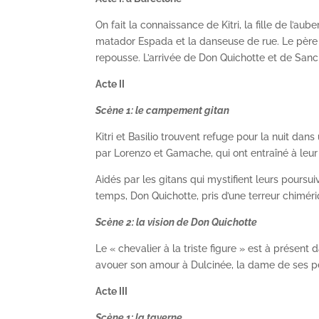
On fait la connaissance de Kitri, la fille de l’aub
matador Espada et la danseuse de rue. Le père de
repousse. L’arrivée de Don Quichotte et de San
Acte II
Scène 1: le campement gitan
Kitri et Basilio trouvent refuge pour la nuit da
par Lorenzo et Gamache, qui ont entraîné à leu
Aidés par les gitans qui mystifient leurs poursu
temps, Don Quichotte, pris d’une terreur chimér
Scène 2: la vision de Don Quichotte
Le « chevalier à la triste figure » est à présen
avouer son amour à Dulcinée, la dame de ses pensé
Acte III
Scène 1: la taverne