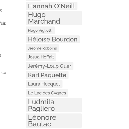
Hannah O'Neill
le
Hugo
Marchand
uir.
Hugo Vigliotti
Héloïse Bourdon
Jerome Robbins
s
Josua Hoffalt
Jérémy-Loup Quer
t ce
Karl Paquette
Laura Hecquet
Le Lac des Cygnes
Ludmila
n
Pagliero
Léonore
Baulac