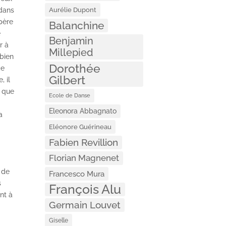
Aurélie Dupont
 dans
 père
Balanchine
e
Benjamin
r à
Millepied
 bien
Dorothée
de
Gilbert
, il
n que
Ecole de Danse
Eleonora Abbagnato
a
Eléonore Guérineau
Fabien Revillion
Florian Magnenet
 de
Francesco Mura
s
François Alu
nt à
Germain Louvet
Giselle