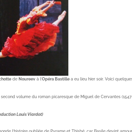
chotte
de
Noureev
à l’
Opéra Bastille
a eu lieu hier soir. Voici quelque
u second volume du roman picaresque de Miguel de Cervantes (1547
raduction Louis Viardot)
monde l’histoire oubliée de Pyrame et Thisbé, car Basile devint amou