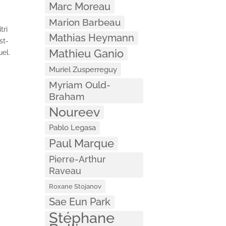
Marc Moreau
Marion Barbeau
tri
Mathias Heymann
st-
Mathieu Ganio
uel.
Muriel Zusperreguy
Myriam Ould-
Braham
Noureev
Pablo Legasa
Paul Marque
Pierre-Arthur
Raveau
Roxane Stojanov
Sae Eun Park
Stéphane