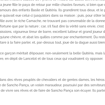
a jeune fille le paya de retour par mille chastes faveurs, si bien que
mours des enfants Basile et Quitéria. Ils grandirent tous deux, et le
ée qu’avait eue celui-ci jusqu’alors dans sa maison ; puis, pour s’ôter l
sa fille avec le riche Camache, ne trouvant pas convenable de la donne
 fortune que par la nature ; car, s’il faut dire la vérité sans envie, c’est
sions, vigoureux tireur de barre, excellent lutteur et grand joueur 
qu’une chèvre, et abat les quilles comme par enchantement. Du reste
re à la faire parler, et, par-dessus tout, joue de la dague aussi bie
 ce garçon méritait d’épouser, non-seulement la belle Quitéria, mais l
ore, en dépit de Lancelot et de tous ceux qui voudraient s’y opposer.
dans des rêves peuplés de chevaliers et de gentes dames, les héros
vée de Sancho Pança, un voisin maraudeur, poursuivi par des serviteur
 de vivre ses rêves et de faire de Sancho Pança son écuyer. Ils parte