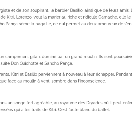
ergiste et de son soupirant, le barbier Basilio, ainsi que de leurs amis, 
 Kitri, Lorenzo, veut la marier au riche et ridicule Gamache, elle le
cho Pança sème la pagaille, ce qui permet au deux amoureux de s’enf
ns un campement gitan, dominé par un grand moulin. Ils sont poursuivi
r suite Don Quichotte et Sancho Pança.
ivants, Kitri et Basilio parviennent à nouveau à leur échapper. Pendan
ique face au moulin à vent, sombre dans l’inconscience.
t dans un songe fort agréable, au royaume des Dryades où il peut enfi
es qui a les traits de Kitri. C’est l’acte blanc du ballet.