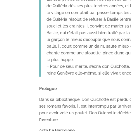
de Quitéria dès ses plus tendres années, et l
le village on comptait par passe-temps les a
de Quitéria résolut de refuser à Basile l’entr
souci et les craintes, il convint de marier 
Basile, qui n’était pas aussi bien traité par la
le garçon le mieux découplé que nous connais
balle. Il court comme un daim, saute mieux 
chante comme une alouette, pince d’une guita
le plus huppé.
– Pour ce seul mérite, s’écria don Quichotte,
reine Genièvre elle-même, si elle vivait enc
Prologue
Dans sa bibliothèque, Don Quichotte est perdu 
ses romans favoris. Il est interrompu par l’arri
pour avoir volé un poulet. Don Quichotte décide
l’aventure.
Acte I: à Barcelone