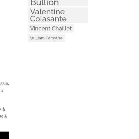
Bullion
Valentine
Colasante
Vincent Chaillet
William Forsythe
ssie,
du
v à
et à
.