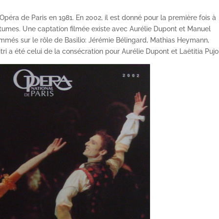
’Opéra de Paris en 1981. En 2002, il est donné pour la première fois à
stumes. Une captation filmée existe avec Aurélie Dupont et Manuel
nommés sur le rôle de Basilio: Jérémie Bélingard, Mathias Heymann,
ri a été celui de la consécration pour Aurélie Dupont et Laëtitia Pujo