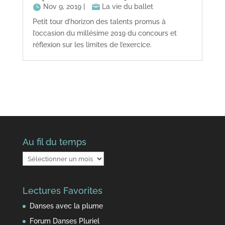
Nov 9, 2019
|
La vie du ballet
Petit tour d’horizon des talents promus à
l’occasion du millésime 2019 du concours et
réflexion sur les limites de l’exercice.
Au fil du temps
Au
fil
du
Lectures Favorites
temps
Danses avec la plume
Forum Danses Pluriel