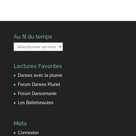
Au fil du temps
Au
fil
du
Lectures Favorites
temps
Danses avec la plume
Forum Danses Pluriel
Forum Dansomanie
Les Balletonautes
Méta
Connexion