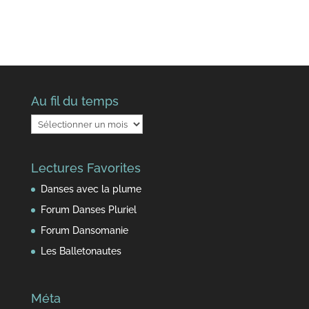
Au fil du temps
Au
fil
du
Lectures Favorites
temps
Danses avec la plume
Forum Danses Pluriel
Forum Dansomanie
Les Balletonautes
Méta