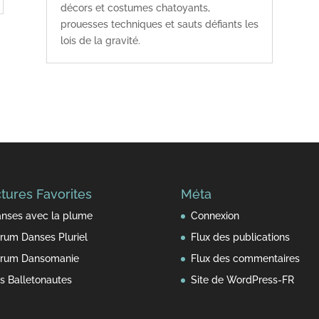
décors et costumes chatoyants,
prouesses techniques et sauts défiants les
lois de la gravité.
tures Favorites
Méta
nses avec la plume
Connexion
rum Danses Pluriel
Flux des publications
rum Dansomanie
Flux des commentaires
s Balletonautes
Site de WordPress-FR