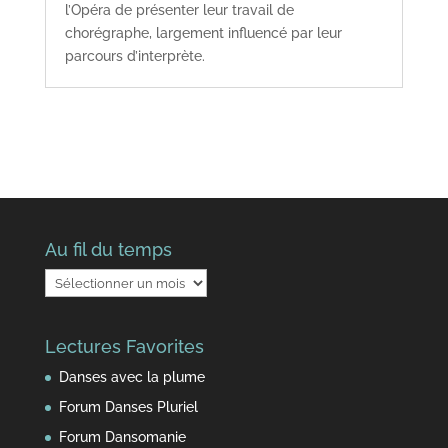
l’Opéra de présenter leur travail de
chorégraphe, largement influencé par leur
parcours d’interprète.
Au fil du temps
Au
fil
du
Lectures Favorites
temps
Danses avec la plume
Forum Danses Pluriel
Forum Dansomanie