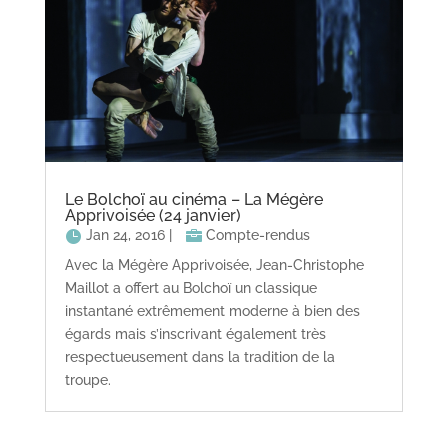
Le Bolchoï au cinéma – La Mégère
Apprivoisée (24 janvier)
Jan 24, 2016
|
Compte-rendus
Avec la Mégère Apprivoisée, Jean-Christophe
Maillot a offert au Bolchoï un classique
instantané extrêmement moderne à bien des
égards mais s’inscrivant également très
respectueusement dans la tradition de la
troupe.