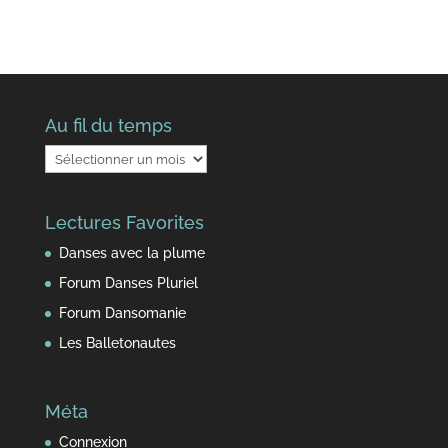
Au fil du temps
Au
fil
du
Lectures Favorites
temps
Danses avec la plume
Forum Danses Pluriel
Forum Dansomanie
Les Balletonautes
Méta
Connexion