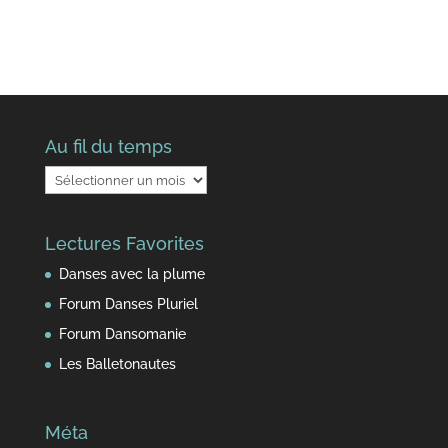
Au fil du temps
Au
fil
du
Lectures Favorites
temps
Danses avec la plume
Forum Danses Pluriel
Forum Dansomanie
Les Balletonautes
Méta