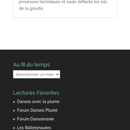
prouesses techniques et sauts défiants les lois
de la gravité.
Au fil du temps
Au
fil
du
Lectures Favorites
temps
Danses avec la plume
Forum Danses Pluriel
Forum Dansomanie
Les Balletonautes