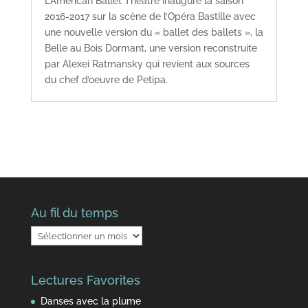
L’American Ballet Theatre inaugure la saison
2016-2017 sur la scène de l’Opéra Bastille avec
une nouvelle version du « ballet des ballets », la
Belle au Bois Dormant, une version reconstruite
par Alexei Ratmansky qui revient aux sources
du chef d’oeuvre de Petipa.
Au fil du temps
Au
fil
du
Lectures Favorites
temps
Danses avec la plume