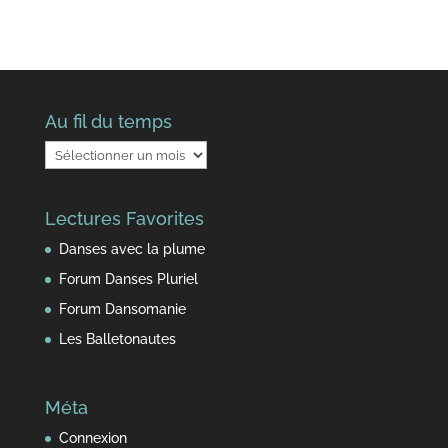
Au fil du temps
Au
fil
du
Lectures Favorites
temps
Danses avec la plume
Forum Danses Pluriel
Forum Dansomanie
Les Balletonautes
Méta
Connexion