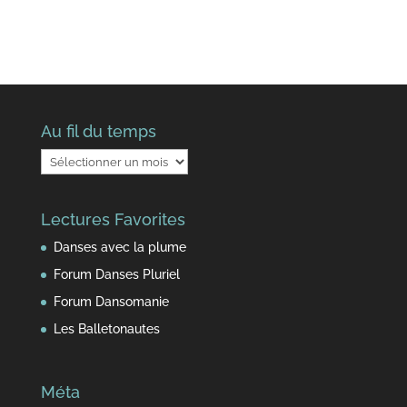
Au fil du temps
Au
fil
du
Lectures Favorites
temps
Danses avec la plume
Forum Danses Pluriel
Forum Dansomanie
Les Balletonautes
Méta