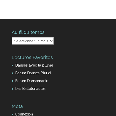
Au fil du temps
Au
fil
du
Lectures Favorites
temps
Danses avec la plume
Forum Danses Pluriel
Forum Dansomanie
Les Balletonautes
Méta
Connexion