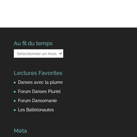
Au fil du temps
Au
fil
du
Lectures Favorites
temps
Danses avec la plume
Forum Danses Pluriel
Forum Dansomanie
Les Balletonautes
Méta