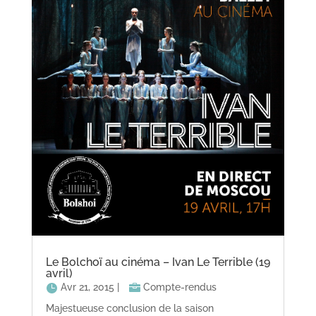
Le Bolchoï au cinéma – Ivan Le Terrible (19
avril)
Avr 21, 2015
|
Compte-rendus
Majestueuse conclusion de la saison