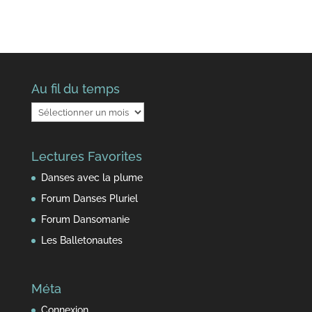
Au fil du temps
Au
fil
du
Lectures Favorites
temps
Danses avec la plume
Forum Danses Pluriel
Forum Dansomanie
Les Balletonautes
Méta
Connexion