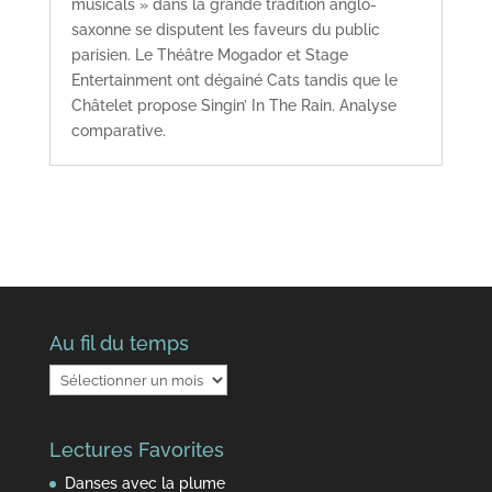
musicals » dans la grande tradition anglo-
saxonne se disputent les faveurs du public
parisien. Le Théâtre Mogador et Stage
Entertainment ont dégainé Cats tandis que le
Châtelet propose Singin’ In The Rain. Analyse
comparative.
Au fil du temps
Au
fil
du
Lectures Favorites
temps
Danses avec la plume