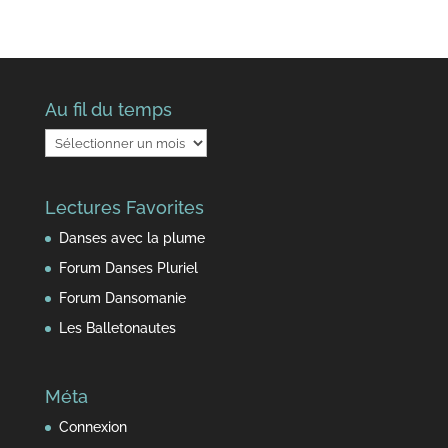
Au fil du temps
Au
fil
du
Lectures Favorites
temps
Danses avec la plume
Forum Danses Pluriel
Forum Dansomanie
Les Balletonautes
Méta
Connexion