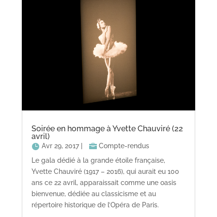
Soirée en hommage à Yvette Chauviré (22
avril)
Avr 29, 2017
|
Compte-rendus
Le gala dédié à la grande étoile française,
Yvette Chauviré (1917 – 2016), qui aurait eu 100
ans ce 22 avril, apparaissait comme une oasis
bienvenue, dédiée au classicisme et au
répertoire historique de l’Opéra de Paris.