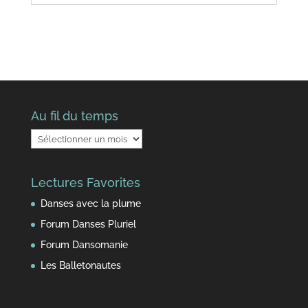
Au fil du temps
Au
fil
du
Lectures Favorites
temps
Danses avec la plume
Forum Danses Pluriel
Forum Dansomanie
Les Balletonautes