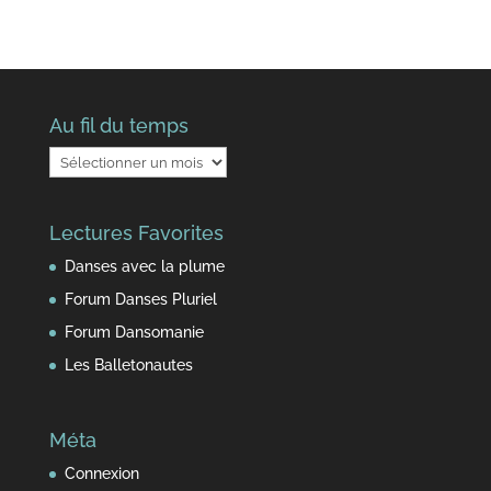
Au fil du temps
Au
fil
du
Lectures Favorites
temps
Danses avec la plume
Forum Danses Pluriel
Forum Dansomanie
Les Balletonautes
Méta
Connexion