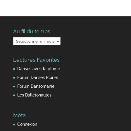
Au fil du temps
Au
fil
du
Lectures Favorites
temps
Danses avec la plume
Forum Danses Pluriel
Forum Dansomanie
Les Balletonautes
Méta
Connexion