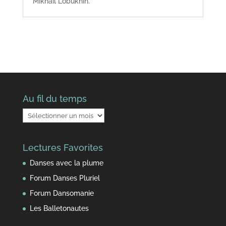
Mikhail Lobukhin.
Au fil du temps
Au
fil
du
Lectures Favorites
temps
Danses avec la plume
Forum Danses Pluriel
Forum Dansomanie
Les Balletonautes