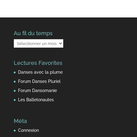
Au fil du temps
Au
fil
du
Lectures Favorites
temps
Danses avec la plume
Forum Danses Pluriel
Forum Dansomanie
Les Balletonautes
Méta
Connexion