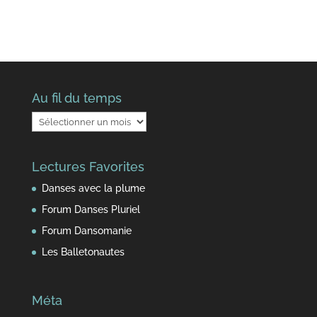
Au fil du temps
Au
fil
du
Lectures Favorites
temps
Danses avec la plume
Forum Danses Pluriel
Forum Dansomanie
Les Balletonautes
Méta