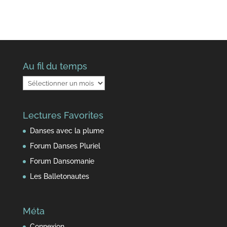
Au fil du temps
Au
fil
du
Lectures Favorites
temps
Danses avec la plume
Forum Danses Pluriel
Forum Dansomanie
Les Balletonautes
Méta
Connexion