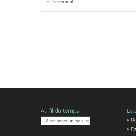
différemment.
Au fil du temps
Lec
Au
Da
fil
Fo
du