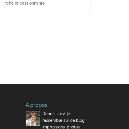
riche et passionnante.
A propos
Depuis 2012, je
rassemble sur ce blog
impressions, photos,