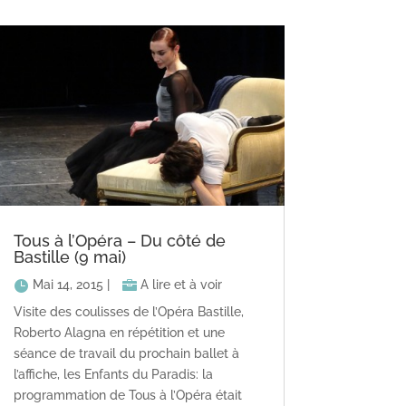
Tous à l’Opéra – Du côté de
Bastille (9 mai)
Mai 14, 2015
|
A lire et à voir
Visite des coulisses de l’Opéra Bastille,
Roberto Alagna en répétition et une
séance de travail du prochain ballet à
l’affiche, les Enfants du Paradis: la
programmation de Tous à l’Opéra était