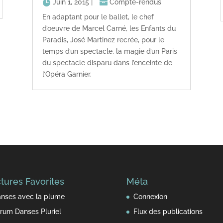
Juin 1, 2015
|
Compte-rendus
En adaptant pour le ballet, le chef
d’oeuvre de Marcel Carné, les Enfants du
Paradis, José Martinez recrée, pour le
temps d’un spectacle, la magie d’un Paris
du spectacle disparu dans l’enceinte de
l’Opéra Garnier.
tures Favorites
Méta
nses avec la plume
Connexion
rum Danses Pluriel
Flux des publications