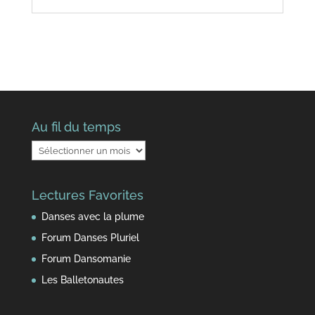
Au fil du temps
Au
fil
du
Lectures Favorites
temps
Danses avec la plume
Forum Danses Pluriel
Forum Dansomanie
Les Balletonautes