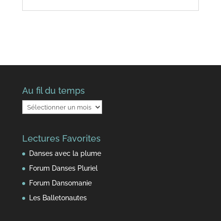
Au fil du temps
Au
fil
du
Lectures Favorites
temps
Danses avec la plume
Forum Danses Pluriel
Forum Dansomanie
Les Balletonautes