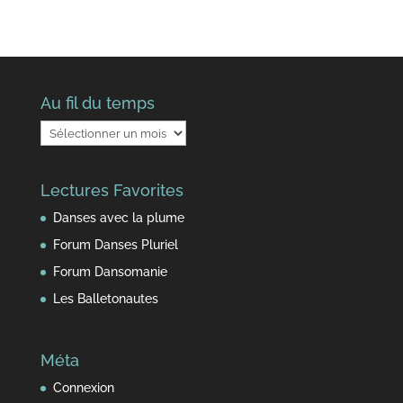
Au fil du temps
Au
fil
du
Lectures Favorites
temps
Danses avec la plume
Forum Danses Pluriel
Forum Dansomanie
Les Balletonautes
Méta
Connexion