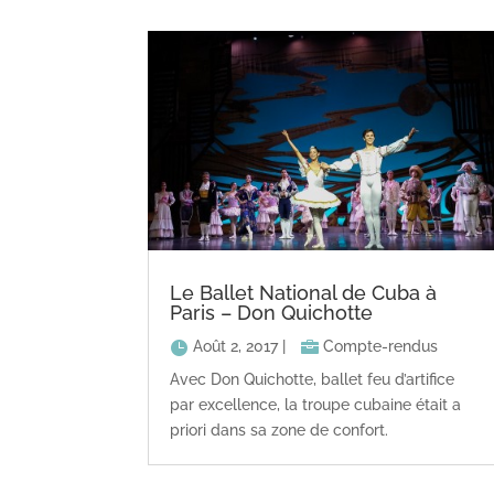
Le Ballet National de Cuba à
Paris – Don Quichotte
Août 2, 2017
|
Compte-rendus
Avec Don Quichotte, ballet feu d’artifice
par excellence, la troupe cubaine était a
priori dans sa zone de confort.