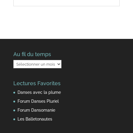
Au fil du temps
Au
fil
du
Lectures Favorites
temps
Danses avec la plume
Forum Danses Pluriel
Forum Dansomanie
Les Balletonautes