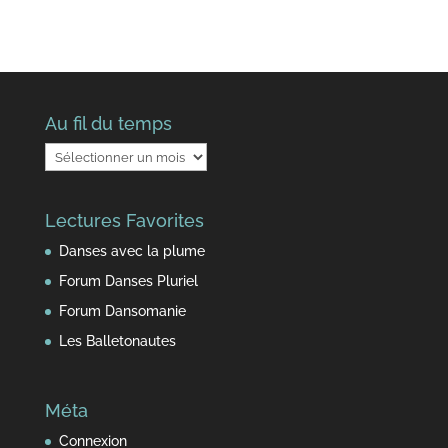
Au fil du temps
Au
fil
du
Lectures Favorites
temps
Danses avec la plume
Forum Danses Pluriel
Forum Dansomanie
Les Balletonautes
Méta
Connexion