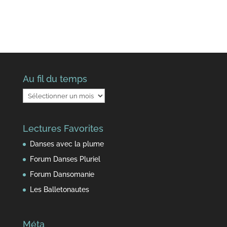
Au fil du temps
Au
fil
du
Lectures Favorites
temps
Danses avec la plume
Forum Danses Pluriel
Forum Dansomanie
Les Balletonautes
Méta