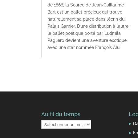
de 1866, la Source de Jean-Guillaume
Bart est un ballet précieux qui trouve
naturellement sa place dans l’écrin du
Palais Garnier. D’une distribution à l’autre,
le ballet poétique porté par Ludmila
Pagliero devient une aventure exotique
avec une star nommée François Alu.
Au fil du temps
Lec
Au
Da
fil
Fo
du