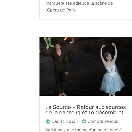
marquera ses adieux à la scène de
l’Opéra de Paris.
La Source – Retour aux sources
de la danse (3 et 10 décembre)
Déc 13, 2014
|
Compte-rendus
Variation sur le thème d’un ballet oublié