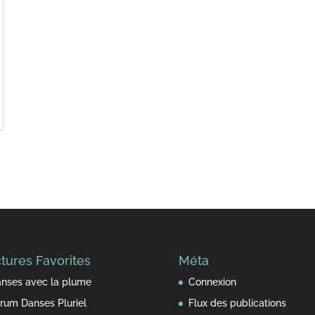
tures Favorites
Méta
nses avec la plume
Connexion
rum Danses Pluriel
Flux des publications